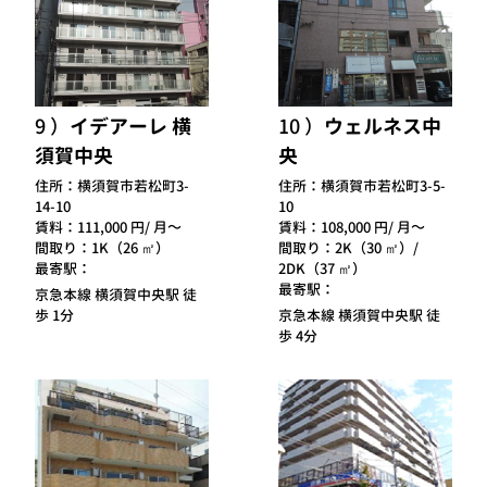
9
イデアーレ 横
10
ウェルネス中
須賀中央
央
住所：
横須賀市若松町3-
住所：
横須賀市若松町3-5-
14-10
10
賃料：
111,000 円/ 月～
賃料：
108,000 円/ 月～
間取り：
1K（26 ㎡）
間取り：
2K（30 ㎡）/
最寄駅：
2DK（37 ㎡）
最寄駅：
京急本線 横須賀中央駅 徒
歩 1分
京急本線 横須賀中央駅 徒
歩 4分