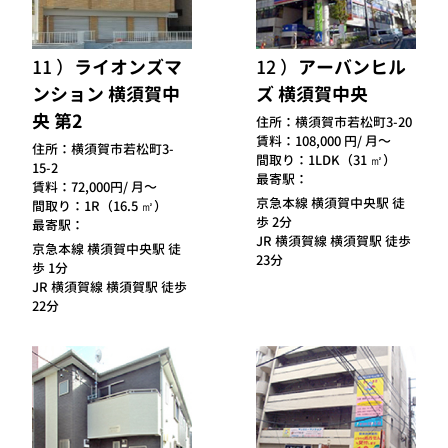
11
ライオンズマ
12
アーバンヒル
ンション 横須賀中
ズ 横須賀中央
央 第2
住所：
横須賀市若松町3-20
賃料：
108,000 円/ 月～
住所：
横須賀市若松町3-
間取り：
1LDK（31 ㎡）
15-2
最寄駅：
賃料：
72,000円/ 月～
京急本線 横須賀中央駅 徒
間取り：
1R（16.5 ㎡）
歩 2分
最寄駅：
JR 横須賀線 横須賀駅 徒歩
京急本線 横須賀中央駅 徒
23分
歩 1分
JR 横須賀線 横須賀駅 徒歩
22分