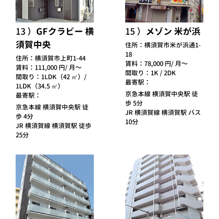
13
GFクラビー 横
15
メゾン 米が浜
須賀中央
住所：
横須賀市米が浜通1-
18
住所：
横須賀市上町1-44
賃料：
78,000 円/ 月～
賃料：
111,000 円/ 月～
間取り：
1K / 2DK
間取り：
1LDK（42 ㎡）/
最寄駅：
1LDK（34.5 ㎡）
京急本線 横須賀中央駅 徒
最寄駅：
歩 5分
京急本線 横須賀中央駅 徒
JR 横須賀線 横須賀駅 バス
歩 4分
10分
JR 横須賀線 横須賀駅 徒歩
25分