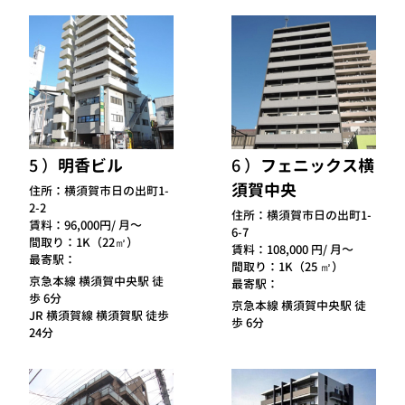
5
明香ビル
6
フェニックス横
須賀中央
住所：
横須賀市日の出町1-
2-2
住所：
横須賀市日の出町1-
賃料：
96,000円/ 月～
6-7
間取り：
1K（22㎡）
賃料：
108,000 円/ 月～
最寄駅：
間取り：
1K（25 ㎡）
京急本線 横須賀中央駅 徒
最寄駅：
歩 6分
京急本線 横須賀中央駅 徒
JR 横須賀線 横須賀駅 徒歩
歩 6分
24分