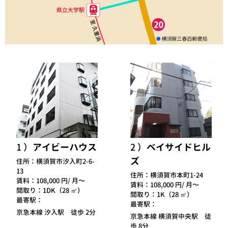
1
アイビーハウス
2
ベイサイドヒル
ズ
住所：
横須賀市汐入町2-6-
13
住所：
横須賀市本町1-24
賃料：
108,000 円/ 月～
賃料：
108,000 円/ 月～
間取り：
1DK（28 ㎡）
間取り：
1K（28 ㎡）
最寄駅：
最寄駅：
京急本線 汐入駅 徒歩 2分
京急本線 横須賀中央駅 徒
歩 8分