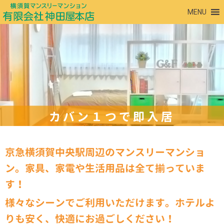
MENU
京急横須賀中央駅周辺のマンスリーマンショ
ン。
家具、家電や生活用品は全て揃っていま
す！
様々なシーンでご利用いただけます。
ホテルよ
りも安く、快適にお過ごしください！