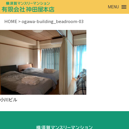
MENU
HOME
>
ogawa-building_beadroom-03
小川ビル