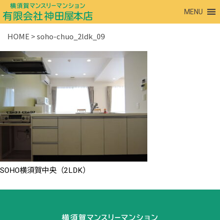
MENU
HOME
>
soho-chuo_2ldk_09
SOHO横須賀中央（2LDK）