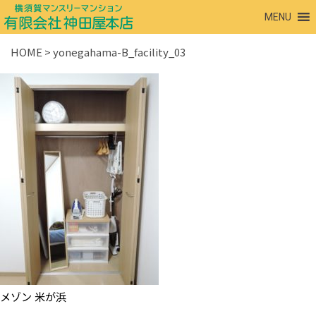
MENU
HOME
>
yonegahama-B_facility_03
メゾン 米が浜